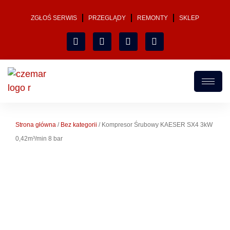
ZGŁOŚ SERWIS
PRZEGLĄDY
REMONTY
SKLEP
Strona główna
/
Bez kategorii
/ Kompresor Śrubowy KAESER SX4 3kW
0,42m³/min 8 bar