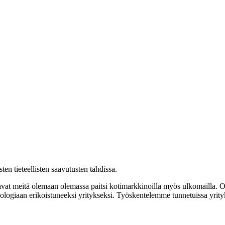
en tieteellisten saavutusten tahdissa.
vat meitä olemaan olemassa paitsi kotimarkkinoilla myös ulkomailla. O
logiaan erikoistuneeksi yritykseksi. Työskentelemme tunnetuissa yrityk