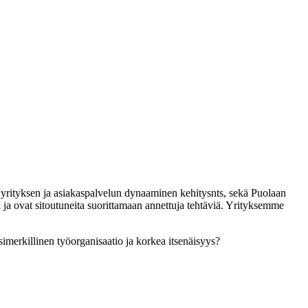
on yrityksen ja asiakaspalvelun dynaaminen kehitys
nts, ​​sekä Puolaan
a ja ovat sitoutuneita suorittamaan annettuja tehtäviä. Yrityksemme
esimerkillinen työorganisaatio ja korkea itsenäisyys?