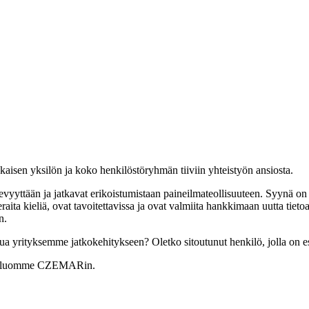
aisen yksilön ja koko henkilöstöryhmän tiiviin yhteistyön ansiosta.
tevyyttään ja jatkavat erikoistumistaan ​​paineilmateollisuuteen. Syynä 
aita kieliä, ovat tavoitettavissa ja ovat valmiita hankkimaan uutta tieto
en.
istua yrityksemme jatkokehitykseen? Oletko sitoutunut henkilö, jolla on 
ä luomme CZEMARin.