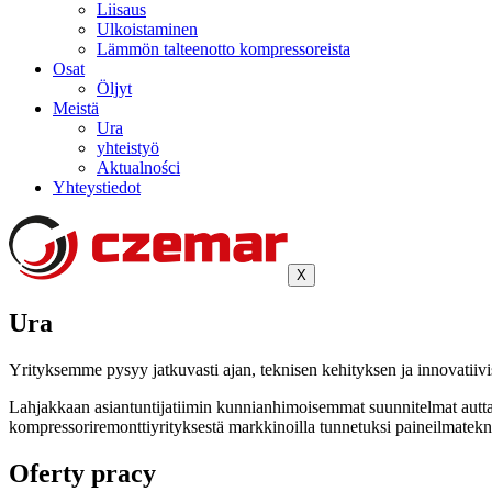
Liisaus
Ulkoistaminen
Lämmön talteenotto kompressoreista
Osat
Öljyt
Meistä
Ura
yhteistyö
Aktualności
Yhteystiedot
X
Ura
Yrityksemme pysyy jatkuvasti ajan, teknisen kehityksen ja innovatiivist
Lahjakkaan asiantuntijatiimin kunnianhimoisemmat suunnitelmat autta
kompressoriremonttiyrityksestä markkinoilla tunnetuksi paineilmatekno
Oferty pracy