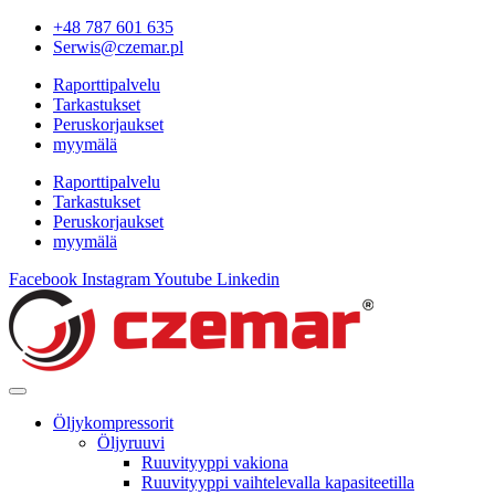
+48 787 601 635
Serwis@czemar.pl
Raporttipalvelu
Tarkastukset
Peruskorjaukset
myymälä
Raporttipalvelu
Tarkastukset
Peruskorjaukset
myymälä
Facebook
Instagram
Youtube
Linkedin
Öljykompressorit
Öljyruuvi
Ruuvityyppi vakiona
Ruuvityyppi vaihtelevalla kapasiteetilla