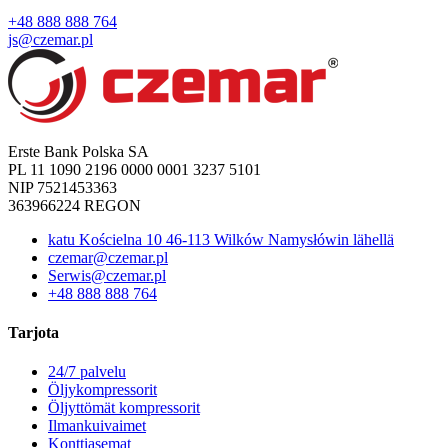
+48 888 888 764
js@czemar.pl
Erste Bank Polska SA
PL 11 1090 2196 0000 0001 3237 5101
NIP 7521453363
363966224 REGON
katu Kościelna 10 46-113 Wilków Namysłówin lähellä
czemar@czemar.pl
Serwis@czemar.pl
+48 888 888 764
Tarjota
24/7 palvelu
Öljykompressorit
Öljyttömät kompressorit
Ilmankuivaimet
Konttiasemat