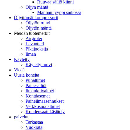
Ruuvaa säiliö kiinni
Öljyn mäntä
Männän tyyppi säiliössä
Öljyttömät kompressorit
Öljytön ruuvi
Öljytön mäntä
Meidän tuotemerkit
Airgroter
Levantteri
Pikajuoksija
Ilman
Käytetty
Käytetty ruuvi
Viedä
Uusia koneita
Puhaltimet
Painesäiliöt
Ilmankuivaimet
Konttiasemat
Paineilmaasennukset
Verkkosuodattimet
Kondensaattikäsittely
palvelut
Tarkastaa
Vuokrata