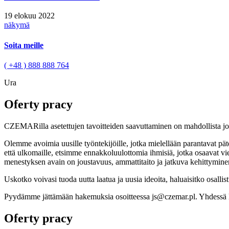
19 elokuu 2022
näkymä
Soita meille
( +48 ) 888 888 764
Ura
Oferty pracy
CZEMARilla asetettujen tavoitteiden saavuttaminen on mahdollista jok
Olemme avoimia uusille työntekijöille,
jotka mielellään parantavat pä
että ulkomaille, etsimme ennakkoluulottomia ihmisiä, jotka osaavat vier
menestyksen avain on joustavuus, ammattitaito ja jatkuva kehittymin
Uskotko voivasi tuoda uutta laatua ja uusia ideoita, haluaisitko osall
Pyydämme jättämään hakemuksia osoitteessa
js@czemar.pl
. Yhdess
Oferty pracy