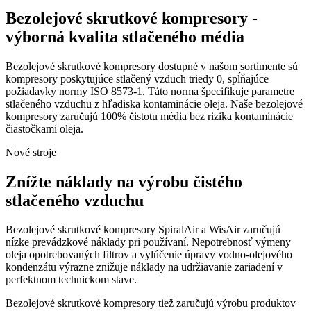
Bezolejové skrutkové kompresory -
výborná kvalita stlačeného média
Bezolejové skrutkové kompresory dostupné v našom sortimente sú
kompresory poskytujúce stlačený vzduch triedy 0, spĺňajúce
požiadavky normy ISO 8573-1. Táto norma špecifikuje parametre
stlačeného vzduchu z hľadiska kontaminácie oleja. Naše bezolejové
kompresory zaručujú 100% čistotu média bez rizika kontaminácie
čiastočkami oleja.
Nové stroje
Znížte náklady na výrobu čistého
stlačeného vzduchu
Bezolejové skrutkové kompresory SpiralAir a WisAir zaručujú
nízke prevádzkové náklady pri používaní. Nepotrebnosť výmeny
oleja opotrebovaných filtrov a vylúčenie úpravy vodno-olejového
kondenzátu výrazne znižuje náklady na udržiavanie zariadení v
perfektnom technickom stave.
Bezolejové skrutkové kompresory tiež zaručujú výrobu produktov