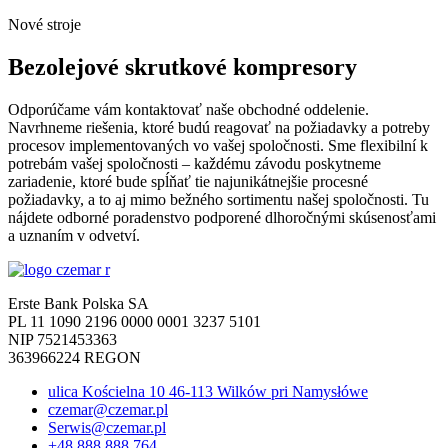
Nové stroje
Bezolejové skrutkové kompresory
Odporúčame vám kontaktovať naše obchodné oddelenie.
Navrhneme riešenia, ktoré budú reagovať na požiadavky a potreby
procesov implementovaných vo vašej spoločnosti. Sme flexibilní k
potrebám vašej spoločnosti – každému závodu poskytneme
zariadenie, ktoré bude spĺňať tie najunikátnejšie procesné
požiadavky, a to aj mimo bežného sortimentu našej spoločnosti. Tu
nájdete odborné poradenstvo podporené dlhoročnými skúsenosťami
a uznaním v odvetví.
Erste Bank Polska SA
PL 11 1090 2196 0000 0001 3237 5101
NIP 7521453363
363966224 REGON
ulica Kościelna 10 46-113 Wilków pri Namysłówe
czemar@czemar.pl
Serwis@czemar.pl
+48 888 888 764