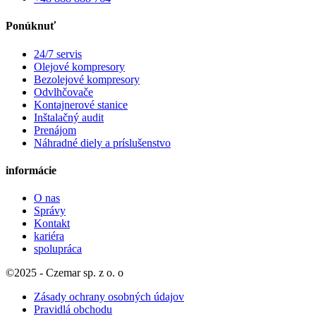
Ponúknuť
24/7 servis
Olejové kompresory
Bezolejové kompresory
Odvlhčovače
Kontajnerové stanice
Inštalačný audit
Prenájom
Náhradné diely a príslušenstvo
informácie
O nas
Správy
Kontakt
kariéra
spolupráca
©2025 - Czemar sp. z o. o
Zásady ochrany osobných údajov
Pravidlá obchodu