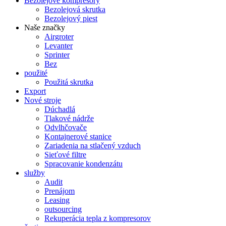
Bezolejové kompresory
Bezolejová skrutka
Bezolejový piest
Naše značky
Airgroter
Levanter
Sprinter
Bez
použité
Použitá skrutka
Export
Nové stroje
Dúchadlá
Tlakové nádrže
Odvlhčovače
Kontajnerové stanice
Zariadenia na stlačený vzduch
Sieťové filtre
Spracovanie kondenzátu
služby
Audit
Prenájom
Leasing
outsourcing
Rekuperácia tepla z kompresorov