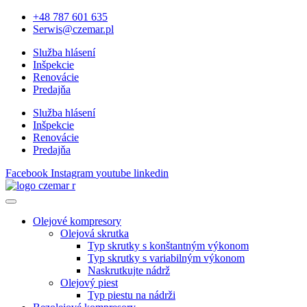
+48 787 601 635
Serwis@czemar.pl
Služba hlásení
Inšpekcie
Renovácie
Predajňa
Služba hlásení
Inšpekcie
Renovácie
Predajňa
Facebook
Instagram
youtube
linkedin
Olejové kompresory
Olejová skrutka
Typ skrutky s konštantným výkonom
Typ skrutky s variabilným výkonom
Naskrutkujte nádrž
Olejový piest
Typ piestu na nádrži