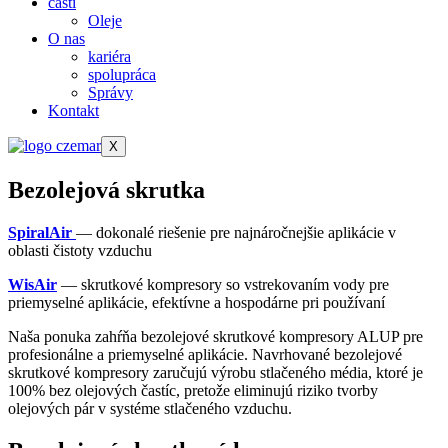
časti
Oleje
O nas
kariéra
spolupráca
Správy
Kontakt
X
Bezolejová skrutka
SpiralAir
— dokonalé riešenie pre najnáročnejšie aplikácie v
oblasti čistoty vzduchu
WisAir
— skrutkové kompresory so vstrekovaním vody pre
priemyselné aplikácie, efektívne a hospodárne pri používaní
Naša ponuka zahŕňa bezolejové skrutkové kompresory ALUP pre
profesionálne a priemyselné aplikácie. Navrhované bezolejové
skrutkové kompresory zaručujú výrobu stlačeného média, ktoré je
100% bez olejových častíc, pretože eliminujú riziko tvorby
olejových pár v systéme stlačeného vzduchu.