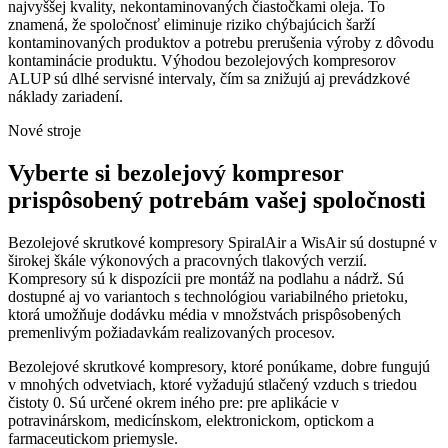
najvyššej kvality, nekontaminovaných čiastočkami oleja. To
znamená, že spoločnosť eliminuje riziko chýbajúcich šarží
kontaminovaných produktov a potrebu prerušenia výroby z dôvodu
kontaminácie produktu. Výhodou bezolejových kompresorov
ALUP sú dlhé servisné intervaly, čím sa znižujú aj prevádzkové
náklady zariadení.
Nové stroje
Vyberte si bezolejový kompresor
prispôsobený potrebám vašej spoločnosti
Bezolejové skrutkové kompresory SpiralAir a WisAir sú dostupné v
širokej škále výkonových a pracovných tlakových verzií.
Kompresory sú k dispozícii pre montáž na podlahu a nádrž. Sú
dostupné aj vo variantoch s technológiou variabilného prietoku,
ktorá umožňuje dodávku média v množstvách prispôsobených
premenlivým požiadavkám realizovaných procesov.
Bezolejové skrutkové kompresory, ktoré ponúkame, dobre fungujú
v mnohých odvetviach, ktoré vyžadujú stlačený vzduch s triedou
čistoty 0. Sú určené okrem iného pre: pre aplikácie v
potravinárskom, medicínskom, elektronickom, optickom a
farmaceutickom priemysle.