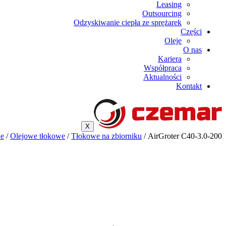
Leasing
Outsourcing
Odzyskiwanie ciepła ze sprężarek
Części
Oleje
O nas
Kariera
Współpraca
Aktualności
Kontakt
X
we
/
Olejowe tłokowe
/
Tłokowe na zbiorniku
/ AirGroter C40-3.0-200