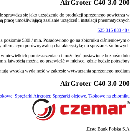
AirGroter C40-3.0-200
sprawdza się jako urządzenie do produkcji sprężonego powietrza w
racę umożliwiającą zasilanie urządzeń i instalacji pneumatycznych.
+48 883 315 525
poziomie 530l / min. Posadowiono go na zbiorniku ciśnieniowym o
y oferującym porównywalną charakterystykę do sprężarek śrubowych.
wet w niewielkich pomieszczeniach i może być postawione bezpośrednio
z łatwością można go przewieźć w miejsce, gdzie będzie potrzebny.
antują wysoką wydajność w zakresie wytwarzania sprężonego medium.
AirGroter C40-3.0-200
łokowe
,
Sprężarki Airgroter
,
Sprężarki olejowe
,
Tłokowe na zbiorniku
Erste Bank Polska S.A.