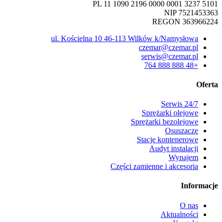
PL 11 1090 2196 0000 0001 3237 5101
NIP 7521453363
REGON 363966224
ul. Kościelna 10 46-113 Wilków k/Namysłowa
czemar@czemar.pl
serwis@czemar.pl
+48 888 888 764
Oferta
Serwis 24/7
Sprężarki olejowe
Sprężarki bezolejowe
Osuszacze
Stacje kontenerowe
Audyt instalacji
Wynajem
Części zamienne i akcesoria
Informacje
O nas
Aktualności