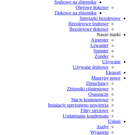
Śrubowe na zbiorniku
Olejowe tłokowe
Tłokowe na zbiorniku
Sprężarki bezolejowe
Bezolejowe śrubowe
Bezolejowe tłokowe
Nasze marki
Airgroter
Lewanter
Sprinter
Zonder
Używane
Używane śrubowe
Eksport
Maszyny nowe
Dmuchawy
Zbiorniki ciśnieniowe
Osuszacze
Stacje kontenerowe
Instalacje sprężonego powietrza
Filtry sieciowe
Uzdatnianie kondensatu
Usługi
Audyt
Wynajem