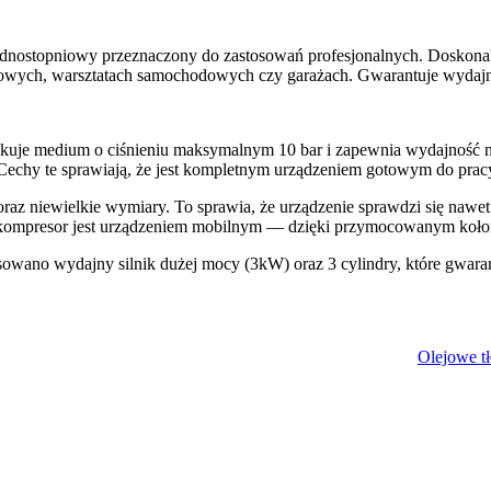
ostopniowy przeznaczony do zastosowań profesjonalnych. Doskonale 
wych, warsztatach samochodowych czy garażach. Gwarantuje wydajną p
e medium o ciśnieniu maksymalnym 10 bar i zapewnia wydajność na 
Cechy te sprawiają, że jest kompletnym urządzeniem gotowym do prac
a oraz niewielkie wymiary. To sprawia, że urządzenie sprawdzi się na
 kompresor jest urządzeniem mobilnym — dzięki przymocowanym kołom 
sowano wydajny silnik dużej mocy (3kW) oraz 3 cylindry, które gwar
Olejowe t