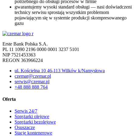
potrzebnego do obsługi procesów w firmie
gwarantujemy wysoki standard obsługi — nasi doświadczeni
technicy serwisu sprostają wszystkim problemom
pojawiającym się w systemie produkcji skompresowanego
gazu
Erste Bank Polska S.A.
PL 11 1090 2196 0000 0001 3237 5101
NIP 7521453363
REGON 363966224
ul. Kościelna 10 46-113 Wilków k/Namysłowa
czemar@czemar.pl
serwis@czemar.pl
+48 888 888 764
Oferta
Serwis 24/7
Sprężarki olejowe
Sprężarki bezolejowe
Osuszacze
Stacje kontenerowe