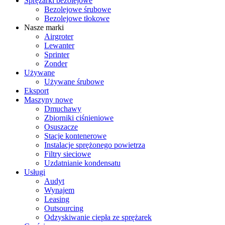
Sprężarki bezolejowe
Bezolejowe śrubowe
Bezolejowe tłokowe
Nasze marki
Airgroter
Lewanter
Sprinter
Zonder
Używane
Używane śrubowe
Eksport
Maszyny nowe
Dmuchawy
Zbiorniki ciśnieniowe
Osuszacze
Stacje kontenerowe
Instalacje sprężonego powietrza
Filtry sieciowe
Uzdatnianie kondensatu
Usługi
Audyt
Wynajem
Leasing
Outsourcing
Odzyskiwanie ciepła ze sprężarek