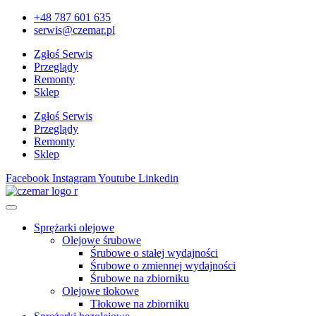
+48 787 601 635
serwis@czemar.pl
Zgłoś Serwis
Przeglądy
Remonty
Sklep
Zgłoś Serwis
Przeglądy
Remonty
Sklep
Facebook
Instagram
Youtube
Linkedin
Sprężarki olejowe
Olejowe śrubowe
Śrubowe o stałej wydajności
Śrubowe o zmiennej wydajności
Śrubowe na zbiorniku
Olejowe tłokowe
Tłokowe na zbiorniku