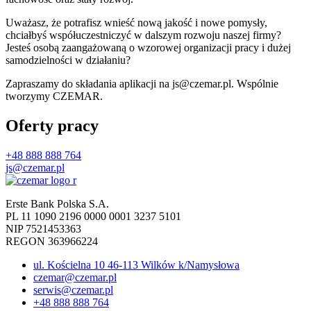
Uważasz, że potrafisz wnieść nową jakość i nowe pomysły,
chciałbyś współuczestniczyć w dalszym rozwoju naszej firmy?
Jesteś osobą zaangażowaną o wzorowej organizacji pracy i dużej
samodzielności w działaniu?
Zapraszamy do składania aplikacji na
js@czemar.pl
. Wspólnie
tworzymy CZEMAR.
Oferty pracy
+48 888 888 764
js@czemar.pl
Erste Bank Polska S.A.
PL 11 1090 2196 0000 0001 3237 5101
NIP 7521453363
REGON 363966224
ul. Kościelna 10 46-113 Wilków k/Namysłowa
czemar@czemar.pl
serwis@czemar.pl
+48 888 888 764