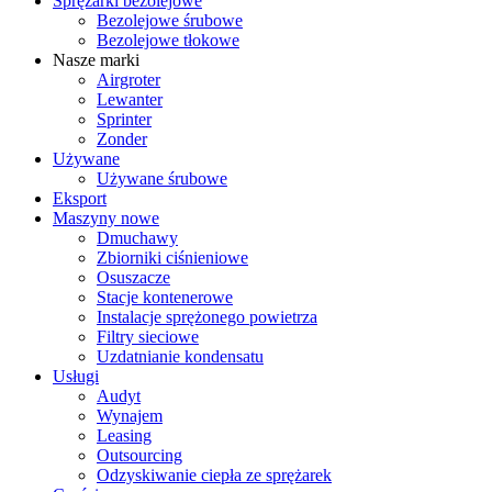
Sprężarki bezolejowe
Bezolejowe śrubowe
Bezolejowe tłokowe
Nasze marki
Airgroter
Lewanter
Sprinter
Zonder
Używane
Używane śrubowe
Eksport
Maszyny nowe
Dmuchawy
Zbiorniki ciśnieniowe
Osuszacze
Stacje kontenerowe
Instalacje sprężonego powietrza
Filtry sieciowe
Uzdatnianie kondensatu
Usługi
Audyt
Wynajem
Leasing
Outsourcing
Odzyskiwanie ciepła ze sprężarek