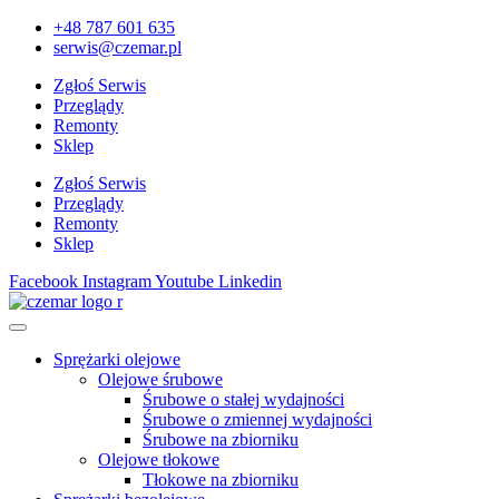
+48 787 601 635
serwis@czemar.pl
Zgłoś Serwis
Przeglądy
Remonty
Sklep
Zgłoś Serwis
Przeglądy
Remonty
Sklep
Facebook
Instagram
Youtube
Linkedin
Sprężarki olejowe
Olejowe śrubowe
Śrubowe o stałej wydajności
Śrubowe o zmiennej wydajności
Śrubowe na zbiorniku
Olejowe tłokowe
Tłokowe na zbiorniku