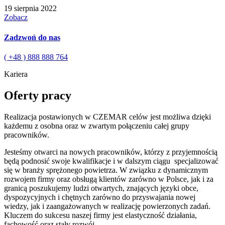
19 sierpnia 2022
Zobacz
Zadzwoń do nas
( +48 ) 888 888 764
Kariera
Oferty pracy
Realizacja postawionych w CZEMAR celów jest możliwa dzięki
każdemu z osobna oraz w zwartym połączeniu całej grupy
pracowników.
Jesteśmy otwarci na nowych pracowników,
którzy z przyjemnością
będą podnosić swoje kwalifikacje i w dalszym ciągu specjalizować
się w branży sprężonego powietrza. W związku z dynamicznym
rozwojem firmy oraz obsługą klie
ntów zarówno w Polsce, jak i za
granicą poszukujemy ludzi otwartych, znających języki obce,
dyspozycyjnych i chętnych zarówno do przyswajania nowej
wiedzy, jak i zaangażowanych w realizację powierzonych zadań.
Kluczem do sukcesu naszej firmy jest elastyczność działania,
fachowość oraz stały rozwój.