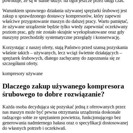
powoduje, że są w stanie służyć na ogół jeszcze przez długi czas.
Warunkiem sprawnego działania używanej sprężarki śrubowej jest
zakup u sprawdzonego dostawcy kompresorów, który zapewni
właściwe przygotowanie maszyn do dalszej pracy. Warto pamiętać,
że używane urządzenie będzie tylko wtedy zapewniać oczekiwany
poziom prac, gdy nie zostało skrajnie wyeksploatowane oraz gdy
maszyny przechodziły systematyczne przeglądy i konserwację.
Korzystając z naszej oferty, stają Państwo przed szansą pozyskania
właśnie takich – używanych, lecz wciąż świetnie działających –
sprężarek śrubowych, dlatego zachęcamy do zapoznania się ze
szczegółami oferty.
kompresory używane
Dlaczego zakup używanego kompresora
śrubowego to dobre rozwiązanie?
Każda osoba decydująca się pozyskać jedną z oferowanych przez
nas maszyn może być pewna otrzymania urządzenia doskonale
radzącego sobie ze sprężaniem powietrza, funkcjonującego bez
generowania nadmiernego hałasu oraz o specyfikacji dostosowanej
do własnych potrzeb i oczekiwań.