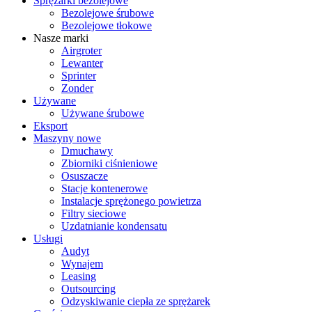
Sprężarki bezolejowe
Bezolejowe śrubowe
Bezolejowe tłokowe
Nasze marki
Airgroter
Lewanter
Sprinter
Zonder
Używane
Używane śrubowe
Eksport
Maszyny nowe
Dmuchawy
Zbiorniki ciśnieniowe
Osuszacze
Stacje kontenerowe
Instalacje sprężonego powietrza
Filtry sieciowe
Uzdatnianie kondensatu
Usługi
Audyt
Wynajem
Leasing
Outsourcing
Odzyskiwanie ciepła ze sprężarek