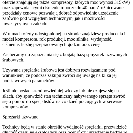
ofercie znajdują się także kompresory, których moc wynosi 315kW)
oraz zapewniającymi ciśnienie robocze do 40 bar. Zróżnicowane
przedziały cenowe pozwalają dobrać odpowiednie urządzenie
zarówno pod względem technicznym, jak i możliwości
inwestycyjnych zakładu.
W ramach oferty udostępnionej na stronie znajdziesz producenta i
model kompresora, rok produkcji, moc silnika, wydajność,
ciśnienie, liczbę przepracowanych godzin oraz cenę.
Zachęcamy do zapoznania się z bogatą bazą sprężarek używanych
śrubowych.
Używana sprężarka śrubowa jest dobrym rozwiązaniem pod
warunkiem, że podczas zakupu zwróci się uwagę na kilka jej
podstawowych parametrów.
Jeśli nie posiadasz odpowiedniej wiedzy lub nie czujesz się na
siłach, aby sprawdzić stan techniczny nabywanego sprzętu zwróć
się o pomoc do specjalistów na co dzień pracujących w serwisie
kompresorów.
Sprężarki używane
Technicy będą w stanie określić wydajność sprężarki, przewidzieć
długość czasu jej eksploatacji oraz ocenić czy urządzenie będzie w