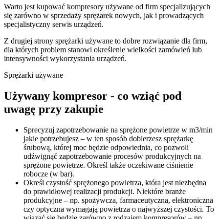
Warto jest kupować kompresory używane od firm specjalizujących
się zarówno w sprzedaży sprężarek nowych, jak i prowadzących
specjalistyczny serwis urządzeń.
Z drugiej strony sprężarki używane to dobre rozwiązanie dla firm,
dla których problem stanowi określenie wielkości zamówień lub
intensywności wykorzystania urządzeń.
Sprężarki używane
Używany kompresor - co wziąć pod
uwagę przy zakupie
Sprecyzuj zapotrzebowanie na sprężone powietrze w m3/min
jakie potrzebujesz – w ten sposób dobierzesz sprężarkę
śrubową, której moc będzie odpowiednia, co pozwoli
udźwignąć zapotrzebowanie procesów produkcyjnych na
sprężone powietrze. Określ także oczekiwane ciśnienie
robocze (w bar).
Określ czystość sprężonego powietrza, która jest niezbędna
do prawidłowej realizacji produkcji. Niektóre branże
produkcyjne – np. spożywcza, farmaceutyczna, elektroniczna
czy optyczna wymagają powietrza o najwyższej czystości. To
wiązać się będzie zarówno z rodzajem kompresorów – np.