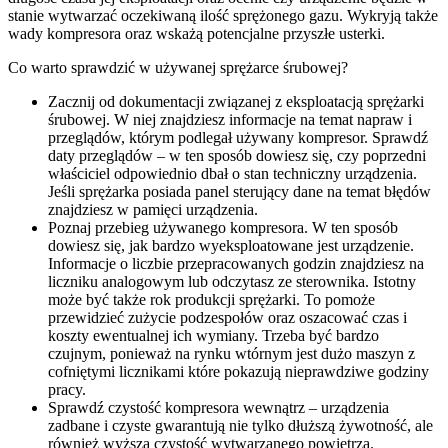
stanie wytwarzać oczekiwaną ilość sprężonego gazu. Wykryją także
wady kompresora oraz wskażą potencjalne przyszłe usterki.
Co warto sprawdzić w używanej sprężarce śrubowej?
Zacznij od dokumentacji związanej z eksploatacją sprężarki
śrubowej. W niej znajdziesz informacje na temat napraw i
przeglądów, którym podlegał używany kompresor. Sprawdź
daty przeglądów – w ten sposób dowiesz się, czy poprzedni
właściciel odpowiednio dbał o stan techniczny urządzenia.
Jeśli sprężarka posiada panel sterujący dane na temat błędów
znajdziesz w pamięci urządzenia.
Poznaj przebieg używanego kompresora. W ten sposób
dowiesz się, jak bardzo wyeksploatowane jest urządzenie.
Informacje o liczbie przepracowanych godzin znajdziesz na
liczniku analogowym lub odczytasz ze sterownika. Istotny
może być także rok produkcji sprężarki. To pomoże
przewidzieć zużycie podzespołów oraz oszacować czas i
koszty ewentualnej ich wymiany. Trzeba być bardzo
czujnym, ponieważ na rynku wtórnym jest dużo maszyn z
cofniętymi licznikami które pokazują nieprawdziwe godziny
pracy.
Sprawdź czystość kompresora wewnątrz – urządzenia
zadbane i czyste gwarantują nie tylko dłuższą żywotność, ale
również wyższą czystość wytwarzanego powietrza.