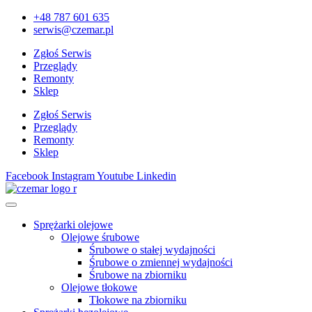
+48 787 601 635
serwis@czemar.pl
Zgłoś Serwis
Przeglądy
Remonty
Sklep
Zgłoś Serwis
Przeglądy
Remonty
Sklep
Facebook
Instagram
Youtube
Linkedin
Sprężarki olejowe
Olejowe śrubowe
Śrubowe o stałej wydajności
Śrubowe o zmiennej wydajności
Śrubowe na zbiorniku
Olejowe tłokowe
Tłokowe na zbiorniku