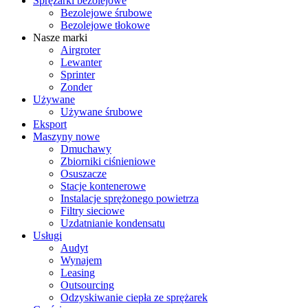
Sprężarki bezolejowe
Bezolejowe śrubowe
Bezolejowe tłokowe
Nasze marki
Airgroter
Lewanter
Sprinter
Zonder
Używane
Używane śrubowe
Eksport
Maszyny nowe
Dmuchawy
Zbiorniki ciśnieniowe
Osuszacze
Stacje kontenerowe
Instalacje sprężonego powietrza
Filtry sieciowe
Uzdatnianie kondensatu
Usługi
Audyt
Wynajem
Leasing
Outsourcing
Odzyskiwanie ciepła ze sprężarek