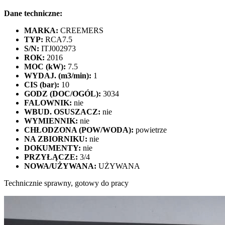
Dane techniczne:
MARKA:
CREEMERS
TYP:
RCA7.5
S/N:
ITJ002973
ROK:
2016
MOC (kW):
7.5
WYDAJ. (m3/min):
1
CIS (bar):
10
GODZ (DOC/OGÓL):
3034
FALOWNIK:
nie
WBUD. OSUSZACZ:
nie
WYMIENNIK:
nie
CHŁODZONA (POW/WODA):
powietrze
NA ZBIORNIKU:
nie
DOKUMENTY:
nie
PRZYŁĄCZE:
3/4
NOWA/UŻYWANA:
UŻYWANA
Technicznie sprawny, gotowy do pracy