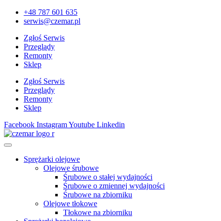
+48 787 601 635
serwis@czemar.pl
Zgłoś Serwis
Przeglądy
Remonty
Sklep
Zgłoś Serwis
Przeglądy
Remonty
Sklep
Facebook
Instagram
Youtube
Linkedin
Sprężarki olejowe
Olejowe śrubowe
Śrubowe o stałej wydajności
Śrubowe o zmiennej wydajności
Śrubowe na zbiorniku
Olejowe tłokowe
Tłokowe na zbiorniku