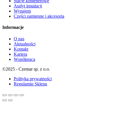
Stacje kontenerowe
Audyt instalacji
Wynajem
Części zamienne i akcesoria
Informacje
O nas
Aktualności
Kontakt
Kariera
Współpraca
©2025 - Czemar sp. z o.o.
Polityka prywatności
Regulamin Sklepu