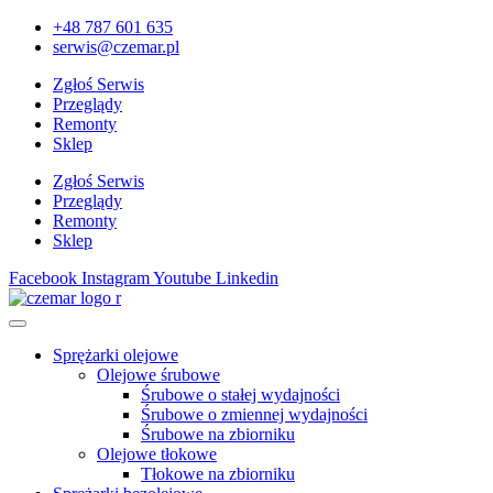
+48 787 601 635
serwis@czemar.pl
Zgłoś Serwis
Przeglądy
Remonty
Sklep
Zgłoś Serwis
Przeglądy
Remonty
Sklep
Facebook
Instagram
Youtube
Linkedin
Sprężarki olejowe
Olejowe śrubowe
Śrubowe o stałej wydajności
Śrubowe o zmiennej wydajności
Śrubowe na zbiorniku
Olejowe tłokowe
Tłokowe na zbiorniku