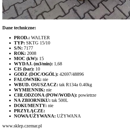
Dane techniczne:
PROD.:
WALTER
TYP:
SKTG 15/10
S/N:
7177
ROK:
2008
MOC (kW):
15
WYDAJ. (m3/min):
1,68
CIS (bar):
10
GODZ (DOC/OGÓL):
42697/48896
FALOWNIK:
nie
WBUD. OSUSZACZ:
tak R134a 0.40kg
WYMIENNIK:
nie
CHŁODZONA (POW/WODA):
powietrze
NA ZBIORNIKU:
tak 500L
DOKUMENTY:
nie
PRZYŁĄCZE:
NOWA/UŻYWANA:
UŻYWANA
www.sklep.czemar.pl