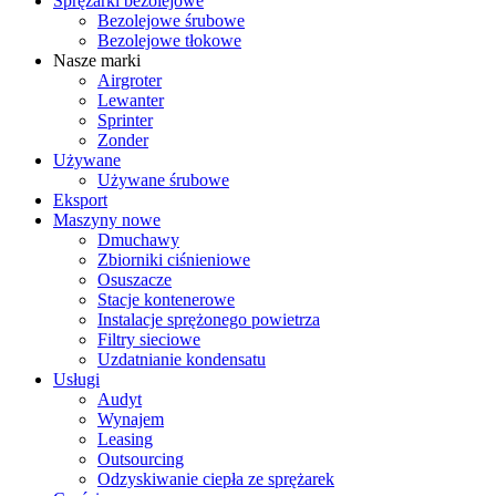
Sprężarki bezolejowe
Bezolejowe śrubowe
Bezolejowe tłokowe
Nasze marki
Airgroter
Lewanter
Sprinter
Zonder
Używane
Używane śrubowe
Eksport
Maszyny nowe
Dmuchawy
Zbiorniki ciśnieniowe
Osuszacze
Stacje kontenerowe
Instalacje sprężonego powietrza
Filtry sieciowe
Uzdatnianie kondensatu
Usługi
Audyt
Wynajem
Leasing
Outsourcing
Odzyskiwanie ciepła ze sprężarek