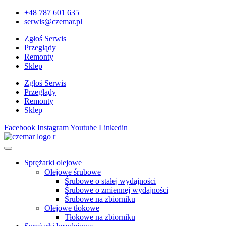
+48 787 601 635
serwis@czemar.pl
Zgłoś Serwis
Przeglądy
Remonty
Sklep
Zgłoś Serwis
Przeglądy
Remonty
Sklep
Facebook
Instagram
Youtube
Linkedin
Sprężarki olejowe
Olejowe śrubowe
Śrubowe o stałej wydajności
Śrubowe o zmiennej wydajności
Śrubowe na zbiorniku
Olejowe tłokowe
Tłokowe na zbiorniku