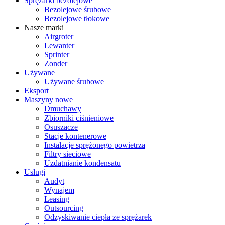
Sprężarki bezolejowe
Bezolejowe śrubowe
Bezolejowe tłokowe
Nasze marki
Airgroter
Lewanter
Sprinter
Zonder
Używane
Używane śrubowe
Eksport
Maszyny nowe
Dmuchawy
Zbiorniki ciśnieniowe
Osuszacze
Stacje kontenerowe
Instalacje sprężonego powietrza
Filtry sieciowe
Uzdatnianie kondensatu
Usługi
Audyt
Wynajem
Leasing
Outsourcing
Odzyskiwanie ciepła ze sprężarek