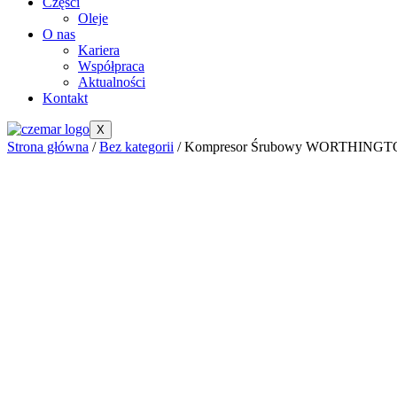
Części
Oleje
O nas
Kariera
Współpraca
Aktualności
Kontakt
X
Strona główna
/
Bez kategorii
/ Kompresor Śrubowy WORTHINGTO