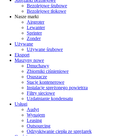
Sprężarki bezolejowe
Bezolejowe śrubowe
Bezolejowe tłokowe
Nasze marki
Airgroter
Lewanter
Sprinter
Zonder
Używane
Używane śrubowe
Eksport
Maszyny nowe
Dmuchawy
Zbiorniki ciśnieniowe
Osuszacze
Stacje kontenerowe
Instalacje sprężonego powietrza
Filtry sieciowe
Uzdatnianie kondensatu
Usługi
Audyt
Wynajem
Leasing
Outsourcing
Odzyskiwanie ciepła ze sprężarek