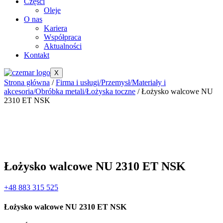
Części
Oleje
O nas
Kariera
Współpraca
Aktualności
Kontakt
X
Strona główna
/
Firma i usługi/Przemysł/Materiały i
akcesoria/Obróbka metali/Łożyska toczne
/ Łożysko walcowe NU
2310 ET NSK
Łożysko walcowe NU 2310 ET NSK
+48 883 315 525
Łożysko walcowe NU 2310 ET NSK