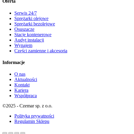
Oferta
Serwis 24/7
Sprężarki olejowe
Sprężarki bezolejowe
Osuszacze
Stacje kontenerowe
Audyt instalacji
Wynajem
Części zamienne i akcesoria
Informacje
O nas
Aktualności
Kontakt
Kariera
Współpraca
©2025 - Czemar sp. z o.o.
Polityka prywatności
Regulamin Sklepu