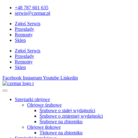
+48 787 601 635
serwis@czemar.pl
Zgłoś Serwis
Przeglądy
Remonty
Sklep
Zgłoś Serwis
Przeglądy
Remonty
Sklep
Facebook
Instagram
Youtube
Linkedin
Sprężarki olejowe
Olejowe śrubowe
Śrubowe o stałej wydajności
Śrubowe o zmiennej wydajności
Śrubowe na zbiorniku
Olejowe tłokowe
Tłokowe na zbiorniku