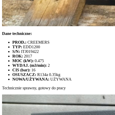
Dane techniczne:
PROD.:
CREEMERS
TYP:
EDD1200
S/N:
ITJ019422
ROK:
2017
MOC (kW):
0.475
WYDAJ. (m3/min):
2
CIS (bar):
16
OSUSZACZ:
R134a 0.35kg
NOWA/UŻYWANA:
UŻYWANA
Technicznie sprawny, gotowy do pracy