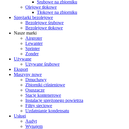
Śrubowe na zbiorniku
Olejowe tłokowe
Tłokowe na zbiorniku
Sprężarki bezolejowe
Bezolejowe śrubowe
Bezolejowe tłokowe
Nasze marki
Airgroter
Lewanter
Sprinter
Zonder
Używane
Używane śrubowe
Eksport
Maszyny nowe
Dmuchawy
Zbiorniki ciśnieniowe
Osuszacze
Stacje kontenerowe
Instalacje sprężonego powietrza
Filtry sieciowe
Uzdatnianie kondensatu
Usługi
Audyt
Wynajem