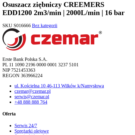
Osuszacz ziębniczy CREEMERS
EDD1200 2m3/min | 2000L/min | 16 bar
SKU
S016666
Bez kategorii
Erste Bank Polska S.A.
PL 11 1090 2196 0000 0001 3237 5101
NIP 7521453363
REGON 363966224
ul. Kościelna 10 46-113 Wilków k/Namysłowa
czemar@czemar.pl
serwis@czemar.pl
+48 888 888 764
Oferta
Serwis 24/7
Sprężarki olejowe