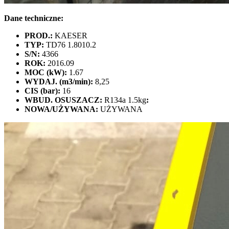
Dane techniczne:
PROD.:
KAESER
TYP:
TD76 1.8010.2
S/N:
4366
ROK:
2016.09
MOC (kW):
1.67
WYDAJ. (m3/min):
8,25
CIS (bar):
16
WBUD. OSUSZACZ:
R134a 1.5kg
:
NOWA/UŻYWANA:
UŻYWANA