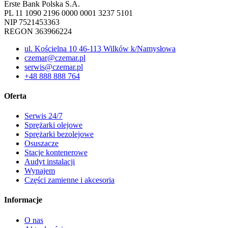
Erste Bank Polska S.A.
PL 11 1090 2196 0000 0001 3237 5101
NIP 7521453363
REGON 363966224
ul. Kościelna 10 46-113 Wilków k/Namysłowa
czemar@czemar.pl
serwis@czemar.pl
+48 888 888 764
Oferta
Serwis 24/7
Sprężarki olejowe
Sprężarki bezolejowe
Osuszacze
Stacje kontenerowe
Audyt instalacji
Wynajem
Części zamienne i akcesoria
Informacje
O nas