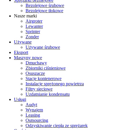
Sprężarki bezolejowe
Bezolejowe śrubowe
Bezolejowe tłokowe
Nasze marki
Airgroter
Lewanter
Sprinter
Zonder
Używane
Używane śrubowe
Eksport
Maszyny nowe
Dmuchawy
Zbiorniki ciśnieniowe
Osuszacze
Stacje kontenerowe
Instalacje sprężonego powietrza
Filtry sieciowe
Uzdatnianie kondensatu
Usługi
Audyt
Wynajem
Leasing
Outsourcing
Odzyskiwanie ciepła ze sprężarek