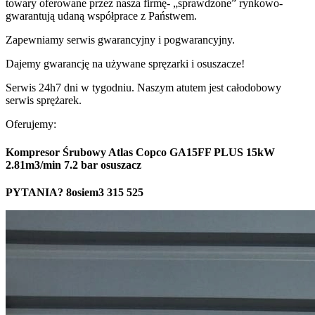
towary oferowane przez nasza firmę- „sprawdzone” rynkowo-
gwarantują udaną współprace z Państwem.
Zapewniamy serwis gwarancyjny i pogwarancyjny.
Dajemy gwarancję na używane spręzarki i osuszacze!
Serwis 24h7 dni w tygodniu. Naszym atutem jest całodobowy
serwis sprężarek.
Oferujemy:
Kompresor Śrubowy Atlas Copco GA15FF PLUS 15kW
2.81m3/min 7.2 bar osuszacz
PYTANIA? 8osiem3 315 525