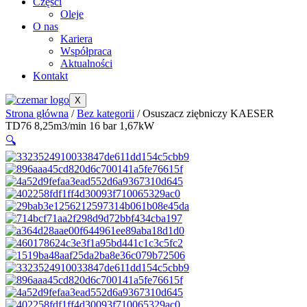
Części
Oleje
O nas
Kariera
Współpraca
Aktualności
Kontakt
X
Strona główna
/
Bez kategorii
/ Osuszacz ziębniczy KAESER
TD76 8,25m3/min 16 bar 1,67kW
🔍