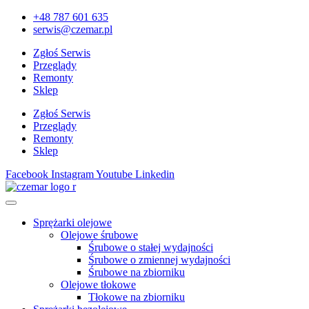
+48 787 601 635
serwis@czemar.pl
Zgłoś Serwis
Przeglądy
Remonty
Sklep
Zgłoś Serwis
Przeglądy
Remonty
Sklep
Facebook
Instagram
Youtube
Linkedin
Sprężarki olejowe
Olejowe śrubowe
Śrubowe o stałej wydajności
Śrubowe o zmiennej wydajności
Śrubowe na zbiorniku
Olejowe tłokowe
Tłokowe na zbiorniku