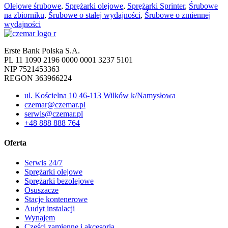
Olejowe śrubowe
,
Sprężarki olejowe
,
Sprężarki Sprinter
,
Śrubowe
na zbiorniku
,
Śrubowe o stałej wydajności
,
Śrubowe o zmiennej
wydajności
Erste Bank Polska S.A.
PL 11 1090 2196 0000 0001 3237 5101
NIP 7521453363
REGON 363966224
ul. Kościelna 10 46-113 Wilków k/Namysłowa
czemar@czemar.pl
serwis@czemar.pl
+48 888 888 764
Oferta
Serwis 24/7
Sprężarki olejowe
Sprężarki bezolejowe
Osuszacze
Stacje kontenerowe
Audyt instalacji
Wynajem
Części zamienne i akcesoria