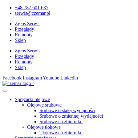
+48 787 601 635
serwis@czemar.pl
Zgłoś Serwis
Przeglądy
Remonty
Sklep
Zgłoś Serwis
Przeglądy
Remonty
Sklep
Facebook
Instagram
Youtube
Linkedin
Sprężarki olejowe
Olejowe śrubowe
Śrubowe o stałej wydajności
Śrubowe o zmiennej wydajności
Śrubowe na zbiorniku
Olejowe tłokowe
Tłokowe na zbiorniku