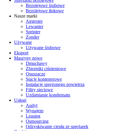
Sprężarki bezolejowe
Bezolejowe śrubowe
Bezolejowe tłokowe
Nasze marki
Airgroter
Lewanter
Sprinter
Zonder
Używane
Używane śrubowe
Eksport
Maszyny nowe
Dmuchawy
Zbiorniki ciśnieniowe
Osuszacze
Stacje kontenerowe
Instalacje sprężonego powietrza
Filtry sieciowe
Uzdatnianie kondensatu
Usługi
Audyt
Wynajem
Leasing
Outsourcing
Odzyskiwanie ciepła ze sprężarek