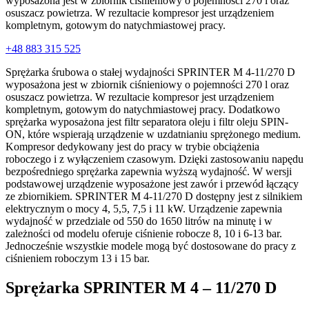
wyposażona jest w zbiornik ciśnieniowy o pojemności 270 l oraz
osuszacz powietrza. W rezultacie kompresor jest urządzeniem
kompletnym, gotowym do natychmiastowej pracy.
+48 883 315 525
Sprężarka śrubowa o stałej wydajności SPRINTER M 4-11/270 D
wyposażona jest w zbiornik ciśnieniowy o pojemności 270 l oraz
osuszacz powietrza. W rezultacie kompresor jest urządzeniem
kompletnym, gotowym do natychmiastowej pracy. Dodatkowo
sprężarka wyposażona jest filtr separatora oleju i filtr oleju SPIN-
ON, które wspierają urządzenie w uzdatnianiu sprężonego medium.
Kompresor dedykowany jest do pracy w trybie obciążenia
roboczego i z wyłączeniem czasowym. Dzięki zastosowaniu napędu
bezpośredniego sprężarka zapewnia wyższą wydajność. W wersji
podstawowej urządzenie wyposażone jest zawór i przewód łączący
ze zbiornikiem. SPRINTER M 4-11/270 D dostępny jest z silnikiem
elektrycznym o mocy 4, 5,5, 7,5 i 11 kW. Urządzenie zapewnia
wydajność w przedziale od 550 do 1650 litrów na minutę i w
zależności od modelu oferuje ciśnienie robocze 8, 10 i 6-13 bar.
Jednocześnie wszystkie modele mogą być dostosowane do pracy z
ciśnieniem roboczym 13 i 15 bar.
Sprężarka SPRINTER M 4 – 11/270 D