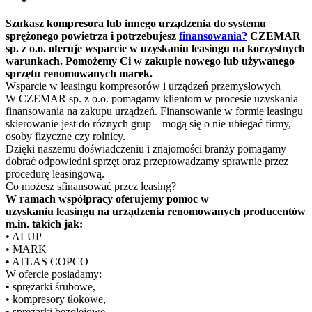
Szukasz kompresora lub innego urządzenia do systemu
sprężonego powietrza i potrzebujesz
finansowania?
CZEMAR
sp. z o.o. oferuje wsparcie w uzyskaniu leasingu na korzystnych
warunkach. Pomożemy Ci w zakupie nowego lub używanego
sprzętu renomowanych marek.
Wsparcie w leasingu kompresorów i urządzeń przemysłowych
W CZEMAR sp. z o.o. pomagamy klientom w procesie uzyskania
finansowania na zakupu urządzeń. Finansowanie w formie leasingu
skierowanie jest do różnych grup – mogą się o nie ubiegać firmy,
osoby fizyczne czy rolnicy.
Dzięki naszemu doświadczeniu i znajomości branży pomagamy
dobrać odpowiedni sprzęt oraz przeprowadzamy sprawnie przez
procedurę leasingową.
Co możesz sfinansować przez leasing?
W ramach współpracy oferujemy pomoc w
uzyskaniu leasingu na urządzenia renomowanych producentów
m.in. takich jak:
• ALUP
• MARK
• ATLAS COPCO
W ofercie posiadamy:
• sprężarki śrubowe,
• kompresory tłokowe,
• sprężarki bezolejowe,