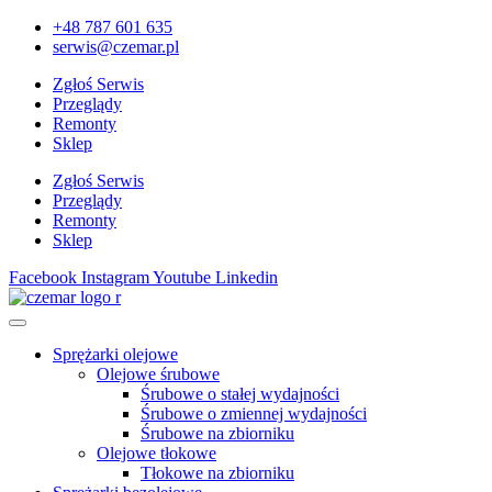
+48 787 601 635
serwis@czemar.pl
Zgłoś Serwis
Przeglądy
Remonty
Sklep
Zgłoś Serwis
Przeglądy
Remonty
Sklep
Facebook
Instagram
Youtube
Linkedin
Sprężarki olejowe
Olejowe śrubowe
Śrubowe o stałej wydajności
Śrubowe o zmiennej wydajności
Śrubowe na zbiorniku
Olejowe tłokowe
Tłokowe na zbiorniku