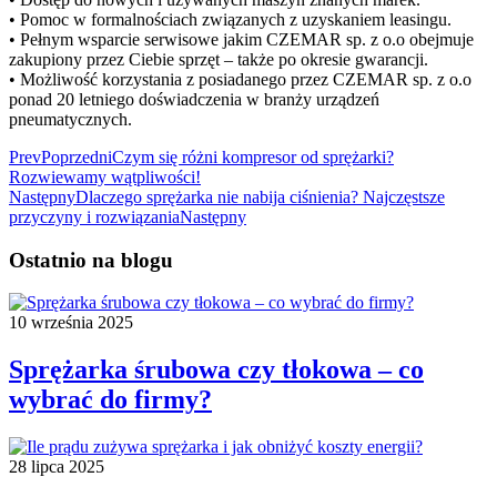
• Pomoc w formalnościach związanych z uzyskaniem leasingu.
• Pełnym wsparcie serwisowe jakim CZEMAR sp. z o.o obejmuje
zakupiony przez Ciebie sprzęt – także po okresie gwarancji.
• Możliwość korzystania z posiadanego przez CZEMAR sp. z o.o
ponad 20 letniego doświadczenia w branży urządzeń
pneumatycznych.
Prev
Poprzedni
Czym się różni kompresor od sprężarki?
Rozwiewamy wątpliwości!
Następny
Dlaczego sprężarka nie nabija ciśnienia? Najczęstsze
przyczyny i rozwiązania
Następny
Ostatnio na blogu
10 września 2025
Sprężarka śrubowa czy tłokowa – co
wybrać do firmy?
28 lipca 2025