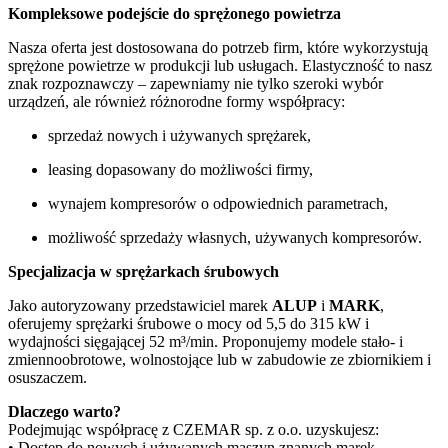
Kompleksowe podejście do sprężonego powietrza
Nasza oferta jest dostosowana do potrzeb firm, które wykorzystują
sprężone powietrze w produkcji lub usługach. Elastyczność to nasz
znak rozpoznawczy – zapewniamy nie tylko szeroki wybór
urządzeń, ale również różnorodne formy współpracy:
sprzedaż nowych i używanych sprężarek,
leasing dopasowany do możliwości firmy,
wynajem kompresorów o odpowiednich parametrach,
możliwość sprzedaży własnych, używanych kompresorów.
Specjalizacja w sprężarkach śrubowych
Jako autoryzowany przedstawiciel marek
ALUP
i
MARK
,
oferujemy sprężarki śrubowe o mocy od 5,5 do 315 kW i
wydajności sięgającej 52 m³/min. Proponujemy modele stało- i
zmiennoobrotowe, wolnostojące lub w zabudowie ze zbiornikiem i
osuszaczem.
Dlaczego warto?
Podejmując współpracę z CZEMAR sp. z o.o. uzyskujesz:
• Dostęp do nowych i używanych maszyn znanych marek.