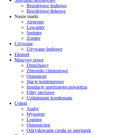
Sprężarki bezolejowe
Bezolejowe śrubowe
Bezolejowe tłokowe
Nasze marki
Airgroter
Lewanter
Sprinter
Zonder
Używane
Używane śrubowe
Eksport
Maszyny nowe
Dmuchawy
Zbiorniki ciśnieniowe
Osuszacze
Stacje kontenerowe
Instalacje sprężonego powietrza
Filtry sieciowe
Uzdatnianie kondensatu
Usługi
Audyt
Wynajem
Leasing
Outsourcing
Odzyskiwanie ciepła ze sprężarek