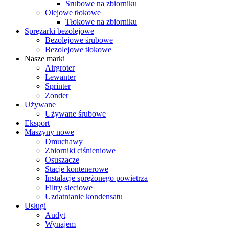
Śrubowe na zbiorniku
Olejowe tłokowe
Tłokowe na zbiorniku
Sprężarki bezolejowe
Bezolejowe śrubowe
Bezolejowe tłokowe
Nasze marki
Airgroter
Lewanter
Sprinter
Zonder
Używane
Używane śrubowe
Eksport
Maszyny nowe
Dmuchawy
Zbiorniki ciśnieniowe
Osuszacze
Stacje kontenerowe
Instalacje sprężonego powietrza
Filtry sieciowe
Uzdatnianie kondensatu
Usługi
Audyt
Wynajem