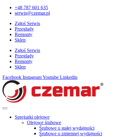
+48 787 601 635
serwis@czemar.pl
Zgłoś Serwis
Przeglądy
Remonty
Sklep
Zgłoś Serwis
Przeglądy
Remonty
Sklep
Facebook
Instagram
Youtube
Linkedin
Sprężarki olejowe
Olejowe śrubowe
Śrubowe o stałej wydajności
Śrubowe o zmiennej wydajności