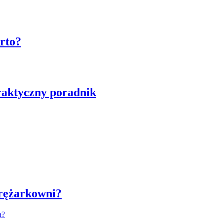
rto?
raktyczny poradnik
prężarkowni?