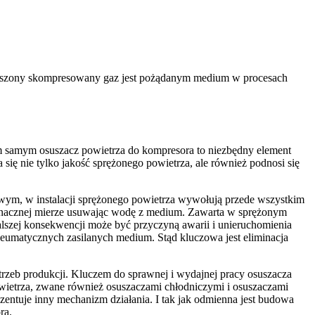
Osuszony skompresowany gaz jest pożądanym medium w procesach
 samym osuszacz powietrza do kompresora to niezbędny element
się nie tylko jakość sprężonego powietrza, ale również podnosi się
zowym, w instalacji sprężonego powietrza wywołują przede wszystkim
w znacznej mierze usuwając wodę z medium. Zawarta w sprężonym
lszej konsekwencji może być przyczyną awarii i unieruchomienia
pneumatycznych zasilanych medium. Stąd kluczowa jest eliminacja
trzeb produkcji. Kluczem do sprawnej i wydajnej pracy osuszacza
wietrza, zwane również osuszaczami chłodniczymi i osuszaczami
ntuje inny mechanizm działania. I tak jak odmienna jest budowa
ra.