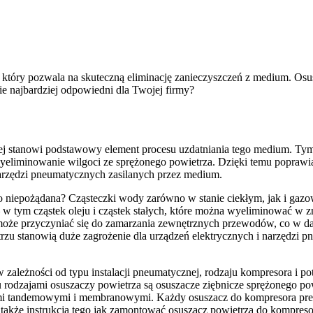
, który pozwala na skuteczną eliminację zanieczyszczeń z medium. 
e najbardziej odpowiedni dla Twojej firmy?
j stanowi podstawowy element procesu uzdatniania tego medium. Tym
yeliminowanie wilgoci ze sprężonego powietrza. Dzięki temu poprawia 
narzędzi pneumatycznych zasilanych przez medium.
dzo niepożądana? Cząsteczki wody zarówno w stanie ciekłym, jak i ga
— w tym cząstek oleju i cząstek stałych, które można wyeliminować 
 może przyczyniać się do zamarzania zewnętrznych przewodów, co w da
trzu stanowią duże zagrożenie dla urządzeń elektrycznych i narzędzi 
zależności od typu instalacji pneumatycznej, rodzaju kompresora i po
 rodzajami osuszaczy powietrza są osuszacze ziębnicze sprężonego po
mi tandemowymi i membranowymi. Każdy osuszacz do kompresora preze
ę także instrukcja tego jak zamontować osuszacz powietrza do kompreso