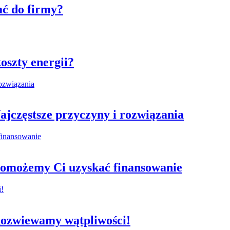
ać do firmy?
oszty energii?
Najczęstsze przyczyny i rozwiązania
pomożemy Ci uzyskać finansowanie
Rozwiewamy wątpliwości!