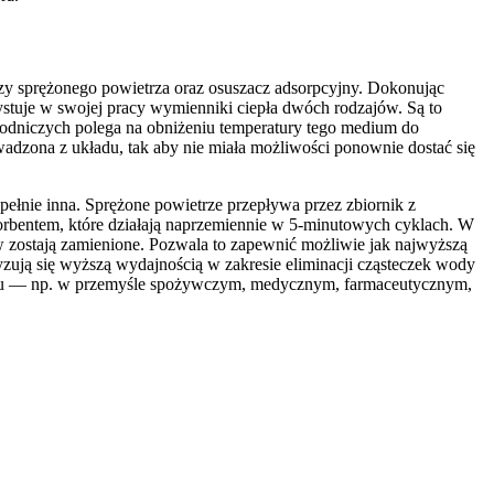
czy sprężonego powietrza oraz osuszacz adsorpcyjny. Dokonując
ystuje w swojej pracy wymienniki ciepła dwóch rodzajów. Są to
łodniczych polega na obniżeniu temperatury tego medium do
wadzona z układu, tak aby nie miała możliwości ponownie dostać się
ełnie inna. Sprężone powietrze przepływa przez zbiornik z
sorbentem, które działają naprzemiennie w 5-minutowych cyklach. W
ów zostają zamienione. Pozwala to zapewnić możliwie jak najwyższą
yzują się wyższą wydajnością w zakresie eliminacji cząsteczek wody
azu — np. w przemyśle spożywczym, medycznym, farmaceutycznym,