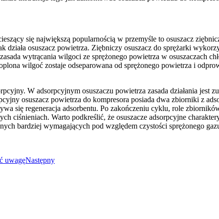
cieszący się największą popularnością w przemyśle to osuszacz ziębni
jak działa osuszacz powietrza. Ziębniczy osuszacz do sprężarki wykorz
zasada wytrącania wilgoci ze sprężonego powietrza w osuszaczach ch
kroplona wilgoć zostaje odseparowana od sprężonego powietrza i odpro
pcyjny. W adsorpcyjnym osuszaczu powietrza zasada działania jest zup
rpcyjny osuszacz powietrza do kompresora posiada dwa zbiorniki z ad
bywa się regeneracja adsorbentu. Po zakończeniu cyklu, role zbiornik
ch ciśnieniach. Warto podkreślić, że osuszacze adsorpcyjne charakter
yjnych bardziej wymagających pod względem czystości sprężonego g
ić uwagę
Następny