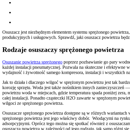
Osuszacz jest niezbędnym elementem systemu sprężonego powietrza
produkcyjnych i usługowych. Sprawdź, jaki osuszacz powietrza będzi
Rodzaje osuszaczy sprężonego powietrza
Osuszanie powietrza sprężonego
poprzez pozbawianie go pary wodne
każdej instalacji pneumatycznej. Pozwala na skuteczne i efektywne w
wydajność i żywotność samego kompresora, instalacji i wszystkich 
Jak to działa i dlaczego wilgoć w sprężonym powietrzu jest tak bar
korozję sprzętu. Woda jest także nośnikiem innych zanieczyszczeń 
powietrzu woda w miejscach, gdzie temperatura spada poniżej zera,
całej instalacji. Ponadto cząsteczki H2O zawarte w sprężonym powie
wilgoci ze sprężonego powietrza.
Osuszacze sprężonego powietrza dostępne są w różnych wariantach w 
sprężonego powietrza jest jego właściwy dobór. Wiodącymi na rynku
adsorpcyjnymi. Oprócz tego można się spotkać również z osuszacza
osuszacza powietrza w zależności od jego rodzaju, tak samo różni si