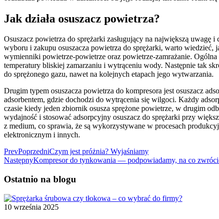
Jak działa osuszacz powietrza?
Osuszacz powietrza do sprężarki zasługujący na największą uwagę i 
wyboru i zakupu osuszacza powietrza do sprężarki, warto wiedzieć, 
wymienniki powietrze-powietrze oraz powietrze-zamrażanie. Ogólna 
temperatury bliskiej zamarzaniu i wytrąceniu wody. Następnie tak s
do sprężonego gazu, nawet na kolejnych etapach jego wytwarzania.
Drugim typem osuszacza powietrza do kompresora jest osuszacz adsor
adsorbentem, gdzie dochodzi do wytrącenia się wilgoci. Każdy adso
czasie kiedy jeden zbiornik osusza sprężone powietrze, w drugim od
wydajność i stosować adsorpcyjny osuszacz do sprężarki przy większy
z medium, co sprawia, że są wykorzystywane w procesach produkc
elektronicznym i innych.
Prev
Poprzedni
Czym jest próżnia? Wyjaśniamy
Następny
Kompresor do tynkowania — podpowiadamy, na co zwróc
Ostatnio na blogu
10 września 2025