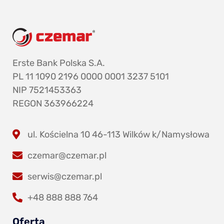
Erste Bank Polska S.A.
PL 11 1090 2196 0000 0001 3237 5101
NIP 7521453363
REGON 363966224
ul. Kościelna 10 46-113 Wilków k/Namysłowa
czemar@czemar.pl
serwis@czemar.pl
+48 888 888 764
Oferta