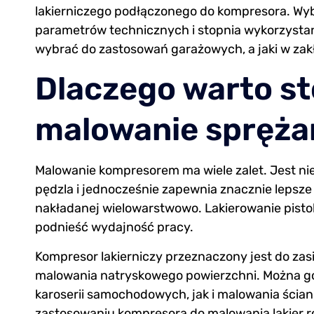
lakierniczego podłączonego do kompresora. Wybó
parametrów technicznych i stopnia wykorzystan
wybrać do zastosowań garażowych, a jaki w za
Dlaczego warto s
malowanie spręża
Malowanie kompresorem ma wiele zalet. Jest ni
pędzla i jednocześnie zapewnia znacznie lepsze
nakładanej wielowarstwowo. Lakierowanie pisto
podnieść wydajność pracy.
Kompresor lakierniczy przeznaczony jest do zasil
malowania natryskowego powierzchni. Można g
karoserii samochodowych, jak i malowania ścian
zastosowaniu kompresora do malowania lakier ro