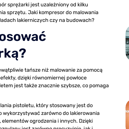
r sprężarki jest uzależniony od kilku
ia sprzętu. Jaki kompresor do malowania
kładach lakierniczych czy na budowach?
tosować
rką?
ewątpliwie tańsze niż malowanie za pomocą
 efekty, dzięki równomiernej powłoce
letem jest także znacznie szybsze, co pomaga
ania pistoletu, który stosowany jest do
o wykorzystywać zarówno do lakierowania
, elementów ogrodzenia i innych. Dzięki
zpylany jest zarówno precyzyjnie, jak i