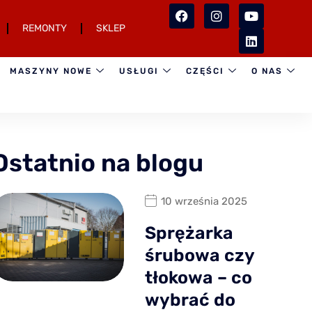
REMONTY
SKLEP
T
MASZYNY NOWE
USŁUGI
CZĘŚCI
O NAS
Ostatnio na blogu
10 września 2025
Sprężarka
śrubowa czy
tłokowa – co
wybrać do