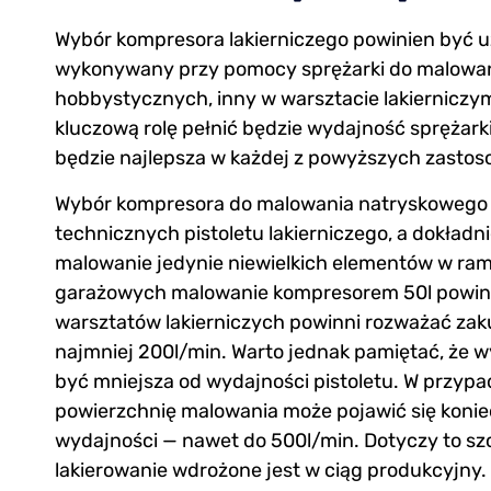
Wybór kompresora lakierniczego powinien być uz
wykonywany przy pomocy sprężarki do malowani
hobbystycznych, inny w warsztacie lakierniczy
kluczową rolę pełnić będzie wydajność sprężar
będzie najlepsza w każdej z powyższych zasto
Wybór kompresora do malowania natryskowego
technicznych pistoletu lakierniczego, a dokładni
malowanie jedynie niewielkich elementów w ra
garażowych malowanie kompresorem 50l powinno
warsztatów lakierniczych powinni rozważać za
najmniej 200l/min. Warto jednak pamiętać, że 
być mniejsza od wydajności pistoletu. W przyp
powierzchnię malowania może pojawić się koni
wydajności — nawet do 500l/min. Dotyczy to s
lakierowanie wdrożone jest w ciąg produkcyjny.