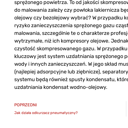
sprężonego powietrza. To od jakości skompre
do malowania zależy czy powłoka lakiernicza będ
olejowy czy bezolejowy wybrać? W przypadku k
ryzyko zanieczyszczenia sprężonego gazu cząst
malowania, szczególnie te o charakterze profes
wytrzymałe, niż ich kompresory olejowe. Jednak
czystość skompresowanego gazu. W przypadku
kluczowy jest system uzdatniania sprężonego po
wody i innych zanieczyszczeń. W jego skład musz
(najlepiej adsorpcyjne lub ziębnicze), separa
systemu będą również spusty kondensatu, któr
uzdatniania kondensat wodno-olejowy.
POPRZEDNI
Jak działa odkurzacz pneumatyczny?