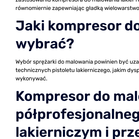
równomiernie zapewniając gładką wielowarstw
Jaki kompresor do
wybrać?
Wybór sprężarki do malowania powinien być uz
technicznych pistoletu lakierniczego, jakim dys
wykonywać.
Kompresor do ma
półprofesjonalneg
lakierniczym i p